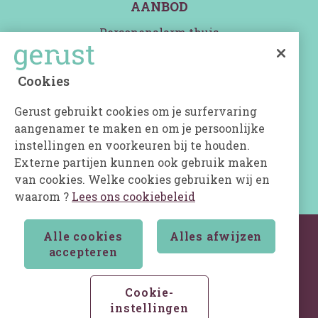
AANBOD
Personenalarm thuis
Personenalarm thuis en buitenshuis
Cookies
Personenalarm met professionele hulp
Slimme uitbreidingen
Gerust gebruikt cookies om je surfervaring
aangenamer te maken en om je persoonlijke
Aanbod Professionals
instellingen en voorkeuren bij te houden.
Externe partijen kunnen ook gebruik maken
van cookies. Welke cookies gebruiken wij en
waarom ?
Lees ons cookiebeleid
Gerust - 2026 ©
Alle cookies
Alles afwijzen
accepteren
Algemene Huurvoorwaarden
Cookiebeleid
Privacyverklaring algemeen
Cookie-
Privacyverklaring personenalarm thuis en buitenshuis
instellingen