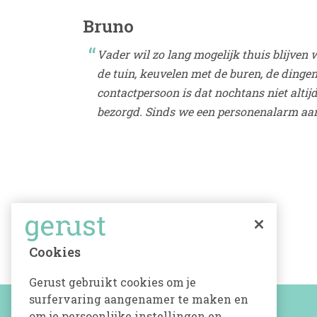
Bruno
Vader wil zo lang mogelijk thuis blijven
de tuin, keuvelen met de buren, de dinge
contactpersoon is dat nochtans niet altij
bezorgd. Sinds we een personenalarm aans
Cookies
Gerust gebruikt cookies om je
surfervaring aangenamer te maken en
MEER INFO
om je persoonlijke instellingen en