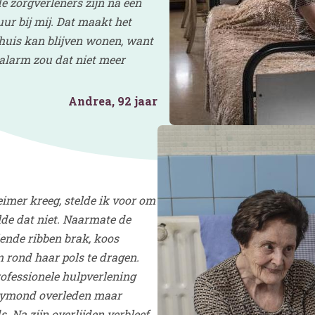
de zorgverleners zijn na een
ur bij mij. Dat maakt het
g thuis kan blijven wonen, want
 alarm zou dat niet meer
Andrea, 92 jaar
mer kreeg, stelde ik voor om
de dat niet. Naarmate de
llende ribben brak, koos
 rond haar pols te dragen.
ofessionele hulpverlening
Raymond overleden maar
 Na zijn overlijden verbleef